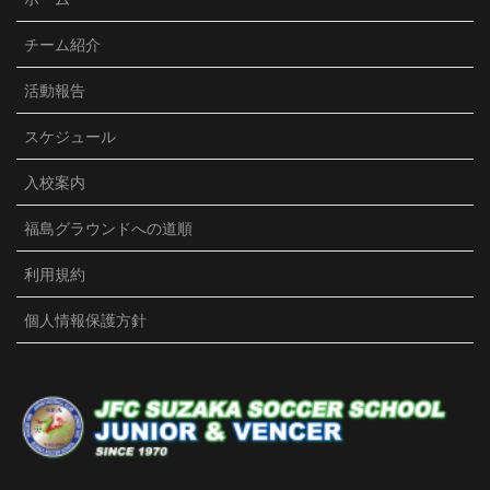
JFC須坂Jr./VENCER
チーム紹介
3 months ago
活動報告
U15クラブユース選手権が始まりました。初戦は、強度
の高い相手のプレッシャーを受け、前半2失点。今まで
スケジュール
は精神的にダメージを受け、悪い雰囲気になってしま
ったのですが、冷静に粘り強く戦い、後半1点取り返
入校案内
す。勢いを取り戻したものの同点まではいかず、敗
戦。結果は残念でしたが、選手達の前向きな言葉等、
福島グラウンドへの道順
精神面での成長を感じました。宿では、試合の振り返
り後、ポジション別にミーティングをしました。子ど
利用規約
も達だけで普段話さない人達と話し合い、お互いに分
かり合うのが泊まりの良さ。賑やかな夜になったよう
個人情報保護方針
です。3年生とは個別面談しました。サッカーを楽しめ
てるか、コーチへの要望等、一人一人の想いを聞きま
した。サッカー以外にも皆それぞれの想いがあり、沢
山の気づきがありました。2試合目も負けてしまいまし
たが、まだまだ成長期。苦い敗戦もしっかり噛みしめ
て、次につなげていこう！