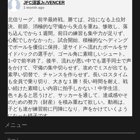
JFC須坂Jr./VENCER
1 month ago
北信リーグ、前半最終戦。勝てば、2位になる上位対
決。前節、消極的な守備から失点を重ね、惨敗し、落
ち込んでから１週間。前日の練習も集中力が足りず、
心配でしかなかった。試合開始、積極的なヘディング
でボールを優位に保持。逆サイドへ流れたボールをサ
イドバックの選手が、ゴール角に素晴しいシュート。
1−0で前半終了。後半、流れが悪い中でも選手同士で声
をかけて、守備の集中切らせず。攻めでミスが出ても
素早い切替で、チャンスを作らせず。長いロスタイ厶
も全員で乗り切り、大きな１勝！長い時間を耐え、戦
い続けた素晴しい内容に拍手しかない！中学生活、
色々あると思うけど、サッカーを通して、達成感やそ
のための努力（財産）を積み重ねて欲しい。動画は、
子ども達が練習前に円陣になり、声をかけていくよう
になった様子です。
メニュー
Video
Facebook で表示
·
シェア
ホーム