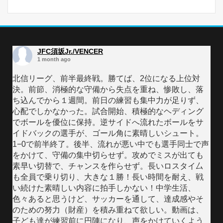
JFC須坂Jr./VENCER
1 month ago
北信リーグ、前半最終戦。勝てば、2位になる上位対
決。前節、消極的な守備から失点を重ね、惨敗し、落
ち込んでから１週間。前日の練習も集中力が足りず、
心配でしかなかった。試合開始、積極的なヘディング
でボールを優位に保持。逆サイドへ流れたボールをサ
イドバックの選手が、ゴール角に素晴しいシュート。
1−0で前半終了。後半、流れが悪い中でも選手同士で声
をかけて、守備の集中切らせず。攻めでミスが出ても
素早い切替で、チャンスを作らせず。長いロスタイ厶
も全員で乗り切り、大きな１勝！長い時間を耐え、戦
い続けた素晴しい内容に拍手しかない！中学生活、
色々あると思うけど、サッカーを通して、達成感やそ
のための努力（財産）を積み重ねて欲しい。動画は、
子ども達が練習前に円陣になり、声をかけていくよう