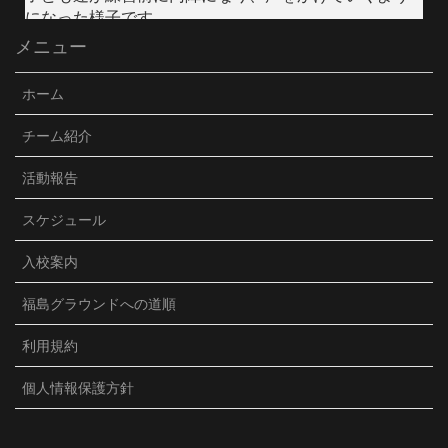
になった様子です。
メニュー
Video
Facebook で表示
·
シェア
ホーム
JFC須坂Jr./VENCER
チーム紹介
3 months ago
活動報告
U15クラブユース選手権が始まりました。初戦は、強度
の高い相手のプレッシャーを受け、前半2失点。今まで
スケジュール
は精神的にダメージを受け、悪い雰囲気になってしま
ったのですが、冷静に粘り強く戦い、後半1点取り返
入校案内
す。勢いを取り戻したものの同点まではいかず、敗
戦。結果は残念でしたが、選手達の前向きな言葉等、
福島グラウンドへの道順
精神面での成長を感じました。宿では、試合の振り返
り後、ポジション別にミーティングをしました。子ど
利用規約
も達だけで普段話さない人達と話し合い、お互いに分
かり合うのが泊まりの良さ。賑やかな夜になったよう
個人情報保護方針
です。3年生とは個別面談しました。サッカーを楽しめ
てるか、コーチへの要望等、一人一人の想いを聞きま