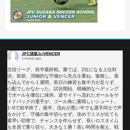
JFC須坂Jr./VENCER
1 month ago
北信リーグ、前半最終戦。勝てば、2位になる上位対
決。前節、消極的な守備から失点を重ね、惨敗し、落
ち込んでから１週間。前日の練習も集中力が足りず、
心配でしかなかった。試合開始、積極的なヘディング
でボールを優位に保持。逆サイドへ流れたボールをサ
イドバックの選手が、ゴール角に素晴しいシュート。
1−0で前半終了。後半、流れが悪い中でも選手同士で声
をかけて、守備の集中切らせず。攻めでミスが出ても
素早い切替で、チャンスを作らせず。長いロスタイ厶
も全員で乗り切り、大きな１勝！長い時間を耐え、戦