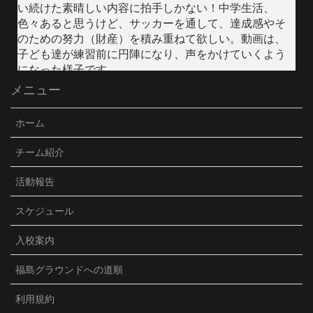
い続けた素晴しい内容に拍手しかない！中学生活、
色々あると思うけど、サッカーを通して、達成感やそ
のための努力（財産）を積み重ねて欲しい。動画は、
子ども達が練習前に円陣になり、声をかけていくよう
になった様子です。
メニュー
Video
Facebook で表示
·
シェア
ホーム
JFC須坂Jr./VENCER
チーム紹介
3 months ago
活動報告
U15クラブユース選手権が始まりました。初戦は、強度
の高い相手のプレッシャーを受け、前半2失点。今まで
スケジュール
は精神的にダメージを受け、悪い雰囲気になってしま
ったのですが、冷静に粘り強く戦い、後半1点取り返
入校案内
す。勢いを取り戻したものの同点まではいかず、敗
戦。結果は残念でしたが、選手達の前向きな言葉等、
福島グラウンドへの道順
精神面での成長を感じました。宿では、試合の振り返
り後、ポジション別にミーティングをしました。子ど
利用規約
も達だけで普段話さない人達と話し合い、お互いに分