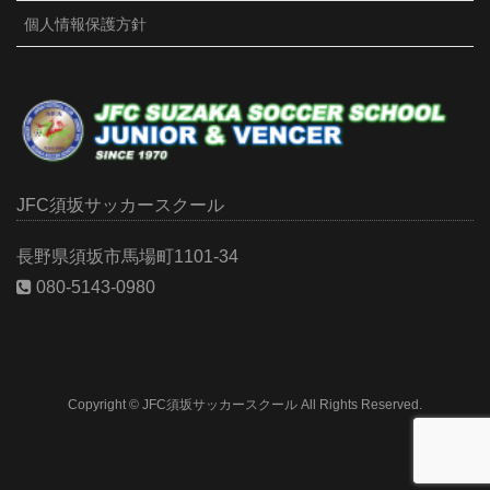
かり合うのが泊まりの良さ。賑やかな夜になったよう
個人情報保護方針
です。3年生とは個別面談しました。サッカーを楽しめ
てるか、コーチへの要望等、一人一人の想いを聞きま
した。サッカー以外にも皆それぞれの想いがあり、沢
山の気づきがありました。2試合目も負けてしまいまし
たが、まだまだ成長期。苦い敗戦もしっかり噛みしめ
て、次につなげていこう！
Photo
JFC須坂サッカースクール
Facebook で表示
·
シェア
長野県須坂市馬場町1101-34
080-5143-0980
JFC須坂Jr./VENCER
3 months ago
2026北信1部リーグ開幕。昨年、良い成績が出せなかっ
たメンバー。程よい緊張感で試合開始。前半、ボール
を蹴り合う場面が多く、落ち着かない。そんな中、個
Copyright © JFC須坂サッカースクール All Rights Reserved.
人技で貴重な先制点が生まれる。後半は、練習通りの
クロスからの得点。集中力が欠け、１失点するも最終
スコア3ー1で勝利！！緊張するだろうから、たかが一