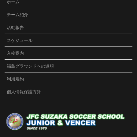
ホーム
JFC須坂Jr./VENCER
チーム紹介
3 months ago
活動報告
U15クラブユース選手権が始まりました。初戦は、強度
の高い相手のプレッシャーを受け、前半2失点。今まで
スケジュール
は精神的にダメージを受け、悪い雰囲気になってしま
ったのですが、冷静に粘り強く戦い、後半1点取り返
入校案内
す。勢いを取り戻したものの同点まではいかず、敗
戦。結果は残念でしたが、選手達の前向きな言葉等、
福島グラウンドへの道順
精神面での成長を感じました。宿では、試合の振り返
り後、ポジション別にミーティングをしました。子ど
利用規約
も達だけで普段話さない人達と話し合い、お互いに分
かり合うのが泊まりの良さ。賑やかな夜になったよう
個人情報保護方針
です。3年生とは個別面談しました。サッカーを楽しめ
てるか、コーチへの要望等、一人一人の想いを聞きま
した。サッカー以外にも皆それぞれの想いがあり、沢
山の気づきがありました。2試合目も負けてしまいまし
たが、まだまだ成長期。苦い敗戦もしっかり噛みしめ
て、次につなげていこう！