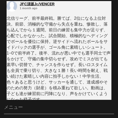
JFC須坂Jr./VENCER
1 month ago
北信リーグ、前半最終戦。勝てば、2位になる上位対
決。前節、消極的な守備から失点を重ね、惨敗し、落
ち込んでから１週間。前日の練習も集中力が足りず、
心配でしかなかった。試合開始、積極的なヘディング
でボールを優位に保持。逆サイドへ流れたボールをサ
イドバックの選手が、ゴール角に素晴しいシュート。
1−0で前半終了。後半、流れが悪い中でも選手同士で声
をかけて、守備の集中切らせず。攻めでミスが出ても
素早い切替で、チャンスを作らせず。長いロスタイ厶
も全員で乗り切り、大きな１勝！長い時間を耐え、戦
い続けた素晴しい内容に拍手しかない！中学生活、
色々あると思うけど、サッカーを通して、達成感やそ
のための努力（財産）を積み重ねて欲しい。動画は、
子ども達が練習前に円陣になり、声をかけていくよう
になった様子です。
メニュー
Video
Facebook で表示
·
シェア