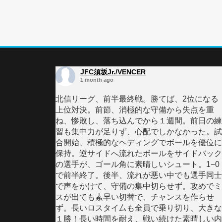
JFC須坂Jr./VENCER
1 month ago
北信リーグ、前半最終戦。勝てば、2位になる
上位対決。前節、消極的な守備から失点を重
ね、惨敗し、落ち込んでから１週間。前日の練
習も集中力が足りず、心配でしかなかった。試
合開始、積極的なヘディングでボールを優位に
保持。逆サイドへ流れたボールをサイドバック
の選手が、ゴール角に素晴しいシュート。1−0
で前半終了。後半、流れが悪い中でも選手同士
で声をかけて、守備の集中切らせず。攻めでミ
スが出ても素早い切替で、チャンスを作らせ
ず。長いロスタイ厶も全員で乗り切り、大きな
１勝！長い時間を耐え、戦い続けた素晴しい内