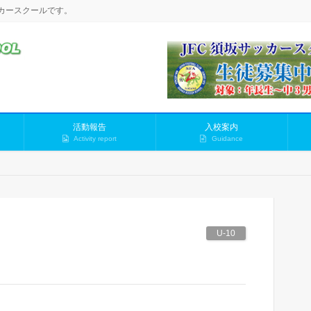
カースクールです。
活動報告
入校案内
Activity report
Guidance
U-10