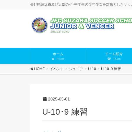
長野県須坂市及び近郊の小･中学生の少年少女を対象としたサッ
ホーム
チーム紹介
Home
Team
HOME
イベント
ジュニア
U-10
U-10･9 練習
2025-05-01
U-10･9 練習