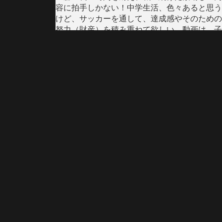
容に拍手しかない！中学生活、色々あると思う
けど、サッカーを通して、達成感やそのための
努力（財産）を積み重ねて欲しい。動画は、子
ども達が練習前に円陣になり、声をかけていく
ようになった様子です。
Video
Facebook で表示
·
シェア
JFC須坂Jr./VENCER
3 months ago
U15クラブユース選手権が始まりました。初戦
は、強度の高い相手のプレッシャーを受け、前
半2失点。今までは精神的にダメージを受け、
悪い雰囲気になってしまったのですが、冷静に
粘り強く戦い、後半1点取り返す。勢いを取り
戻したものの同点まではいかず、敗戦。結果は
残念でしたが、選手達の前向きな言葉等、精神
面での成長を感じました。宿では、試合の振り