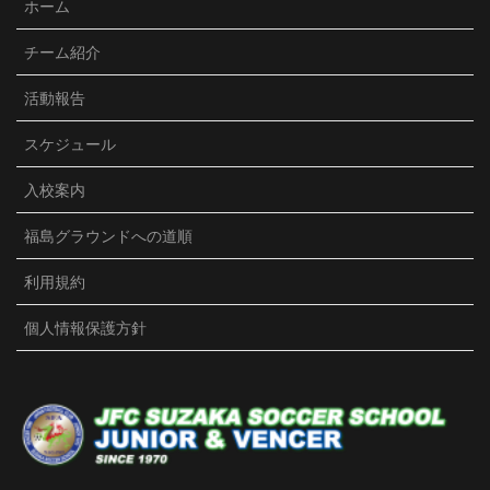
ホーム
JFC須坂Jr./VENCER
チーム紹介
3 months ago
活動報告
U15クラブユース選手権が始まりました。初戦は、強度
の高い相手のプレッシャーを受け、前半2失点。今まで
スケジュール
は精神的にダメージを受け、悪い雰囲気になってしま
ったのですが、冷静に粘り強く戦い、後半1点取り返
入校案内
す。勢いを取り戻したものの同点まではいかず、敗
戦。結果は残念でしたが、選手達の前向きな言葉等、
福島グラウンドへの道順
精神面での成長を感じました。宿では、試合の振り返
り後、ポジション別にミーティングをしました。子ど
利用規約
も達だけで普段話さない人達と話し合い、お互いに分
かり合うのが泊まりの良さ。賑やかな夜になったよう
個人情報保護方針
です。3年生とは個別面談しました。サッカーを楽しめ
てるか、コーチへの要望等、一人一人の想いを聞きま
した。サッカー以外にも皆それぞれの想いがあり、沢
山の気づきがありました。2試合目も負けてしまいまし
たが、まだまだ成長期。苦い敗戦もしっかり噛みしめ
て、次につなげていこう！