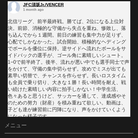
JFC須坂Jr./VENCER
1 month ago
北信リーグ、前半最終戦。勝てば、2位になる上位対
決。前節、消極的な守備から失点を重ね、惨敗し、落
ち込んでから１週間。前日の練習も集中力が足りず、
心配でしかなかった。試合開始、積極的なヘディング
でボールを優位に保持。逆サイドへ流れたボールをサ
イドバックの選手が、ゴール角に素晴しいシュート。
1−0で前半終了。後半、流れが悪い中でも選手同士で声
をかけて、守備の集中切らせず。攻めでミスが出ても
素早い切替で、チャンスを作らせず。長いロスタイ厶
も全員で乗り切り、大きな１勝！長い時間を耐え、戦
い続けた素晴しい内容に拍手しかない！中学生活、
色々あると思うけど、サッカーを通して、達成感やそ
のための努力（財産）を積み重ねて欲しい。動画は、
子ども達が練習前に円陣になり、声をかけていくよう
になった様子です。
メニュー
Video
Facebook で表示
·
シェア