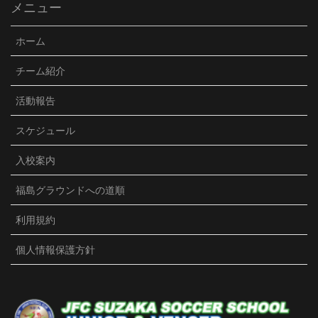
メニュー
Video
Facebook で表示
·
シェア
ホーム
JFC須坂Jr./VENCER
チーム紹介
3 months ago
活動報告
U15クラブユース選手権が始まりました。初戦は、強度
の高い相手のプレッシャーを受け、前半2失点。今まで
スケジュール
は精神的にダメージを受け、悪い雰囲気になってしま
ったのですが、冷静に粘り強く戦い、後半1点取り返
入校案内
す。勢いを取り戻したものの同点まではいかず、敗
戦。結果は残念でしたが、選手達の前向きな言葉等、
福島グラウンドへの道順
精神面での成長を感じました。宿では、試合の振り返
り後、ポジション別にミーティングをしました。子ど
利用規約
も達だけで普段話さない人達と話し合い、お互いに分
かり合うのが泊まりの良さ。賑やかな夜になったよう
個人情報保護方針
です。3年生とは個別面談しました。サッカーを楽しめ
てるか、コーチへの要望等、一人一人の想いを聞きま
した。サッカー以外にも皆それぞれの想いがあり、沢
山の気づきがありました。2試合目も負けてしまいまし