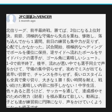
JFC須坂Jr./VENCER
1 month ago
北信リーグ、前半最終戦。勝てば、2位になる上位対
決。前節、消極的な守備から失点を重ね、惨敗し、落
ち込んでから１週間。前日の練習も集中力が足りず、
心配でしかなかった。試合開始、積極的なヘディング
でボールを優位に保持。逆サイドへ流れたボールをサ
イドバックの選手が、ゴール角に素晴しいシュート。
1−0で前半終了。後半、流れが悪い中でも選手同士で声
をかけて、守備の集中切らせず。攻めでミスが出ても
素早い切替で、チャンスを作らせず。長いロスタイ厶
も全員で乗り切り、大きな１勝！長い時間を耐え、戦
い続けた素晴しい内容に拍手しかない！中学生活、
色々あると思うけど、サッカーを通して、達成感やそ
のための努力（財産）を積み重ねて欲しい。動画は、
子ども達が練習前に円陣になり、声をかけていくよう
になった様子です。