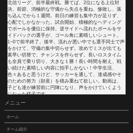
北信リーグ、前半最終戦。勝てば、2位になる上位対
決。前節、消極的な守備から失点を重ね、惨敗し、落
ち込んでから１週間。前日の練習も集中力が足りず、
心配でしかなかった。試合開始、積極的なヘディング
でボールを優位に保持。逆サイドへ流れたボールをサ
イドバックの選手が、ゴール角に素晴しいシュート。
1−0で前半終了。後半、流れが悪い中でも選手同士で声
をかけて、守備の集中切らせず。攻めでミスが出ても
素早い切替で、チャンスを作らせず。長いロスタイ厶
も全員で乗り切り、大きな１勝！長い時間を耐え、戦
い続けた素晴しい内容に拍手しかない！中学生活、
色々あると思うけど、サッカーを通して、達成感やそ
のための努力（財産）を積み重ねて欲しい。動画は、
子ども達が練習前に円陣になり、声をかけていくよう
になった様子です。
メニュー
Video
Facebook で表示
·
シェア
ホーム
JFC須坂Jr./VENCER
チーム紹介