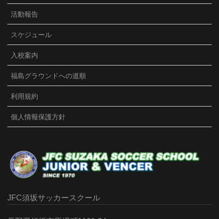
3 months ago
活動報告
U15クラブユース選手権が始まりました。初戦は、強度
の高い相手のプレッシャーを受け、前半2失点。今まで
スケジュール
は精神的にダメージを受け、悪い雰囲気になってしま
ったのですが、冷静に粘り強く戦い、後半1点取り返
入校案内
す。勢いを取り戻したものの同点まではいかず、敗
戦。結果は残念でしたが、選手達の前向きな言葉等、
福島グラウンドへの道順
精神面での成長を感じました。宿では、試合の振り返
り後、ポジション別にミーティングをしました。子ど
利用規約
も達だけで普段話さない人達と話し合い、お互いに分
かり合うのが泊まりの良さ。賑やかな夜になったよう
個人情報保護方針
です。3年生とは個別面談しました。サッカーを楽しめ
てるか、コーチへの要望等、一人一人の想いを聞きま
した。サッカー以外にも皆それぞれの想いがあり、沢
山の気づきがありました。2試合目も負けてしまいまし
たが、まだまだ成長期。苦い敗戦もしっかり噛みしめ
て、次につなげていこう！
Photo
JFC須坂サッカースクール
Facebook で表示
·
シェア