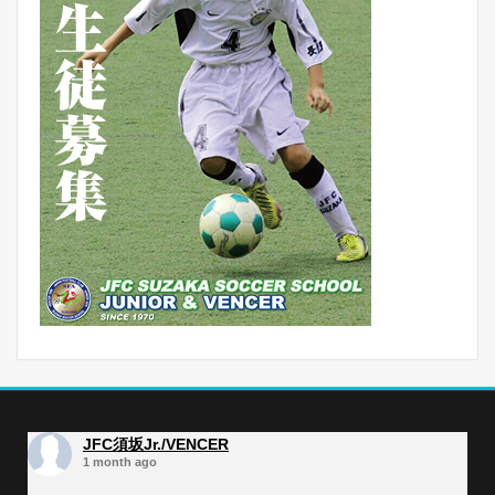
JFC須坂Jr./VENCER
1 month ago